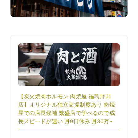
【炭火焼肉ホルモン 肉焼屋 福島野田
店】オリジナル独立支援制度あり 肉焼
屋での店長候補 繁盛店で学べるので成
長スピードが速い 月9日休み 月30万～