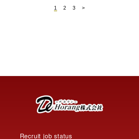
1
2
3
>
Recruit job status